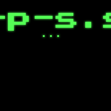
-p-s.
...